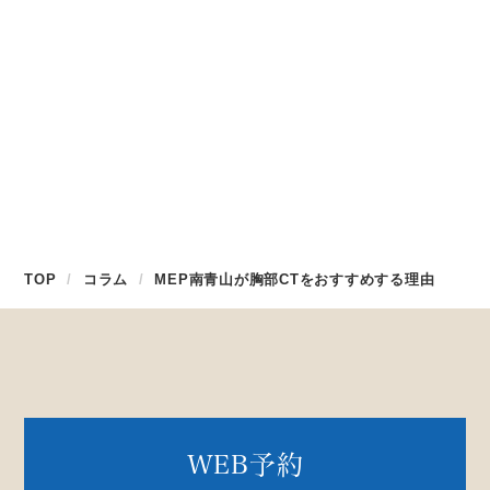
ック・健康診断ならMEP南青山。 (mep-
minamiaoyama.com)
ALL
TOP
コラム
MEP南青山が胸部CTをおすすめする理由
WEB予約