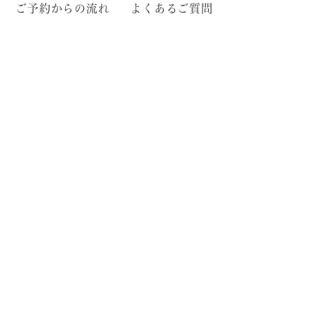
ご予約からの流れ
よくあるご質問
充実した上部消化管内視鏡検査が人間
ドックの標準メニュー
胃がんは日本人のかかる癌の中では多い疾患となってい
ます。治療法の発達により多くの早期癌は手術ではなく
内視鏡治療で治る時代となっており、当施設ではすべて
の人間ドックプログラムで上部消化管内視鏡検査を必須