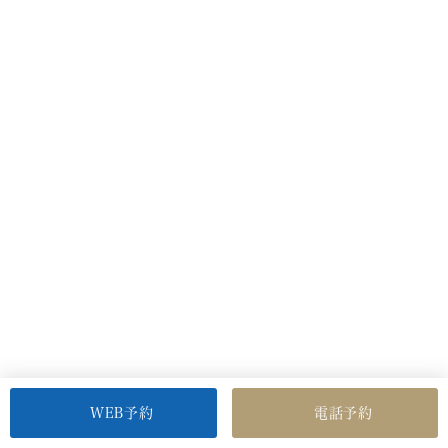
鎮静剤希望の場合、
・経口検査のみ鎮静剤を使用できます。(経鼻検
査の場合、鎮静剤は使用できません)
・妊娠中・授乳中は鎮静剤は使用できません。
※また鎮静剤を使用する場合、断乳は24時間必
要です。
健診当日にオプションの追加
はできますか？
MRIは受診できますか？
WEB予約
電話予約
その他よくあるご質問