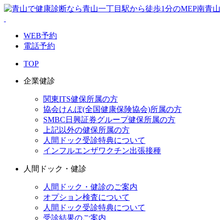
WEB予約
電話予約
TOP
企業健診
関東ITS健保所属の方
協会けんぽ(全国健康保険協会)所属の方
SMBC日興証券グループ健保所属の方
上記以外の健保所属の方
人間ドック受診特典について
インフルエンザワクチン出張接種
人間ドック・健診
人間ドック・健診のご案内
オプション検査について
人間ドック受診特典について
受診結果のご案内