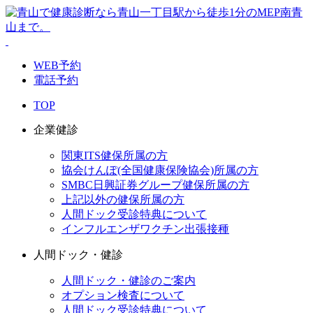
WEB予約
電話予約
TOP
企業健診
関東ITS健保所属の方
協会けんぽ(全国健康保険協会)所属の方
SMBC日興証券グループ健保所属の方
上記以外の健保所属の方
人間ドック受診特典について
インフルエンザワクチン出張接種
人間ドック・健診
人間ドック・健診のご案内
オプション検査について
人間ドック受診特典について