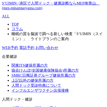
S’UIMIN | 港区で人間ドック・健康診断ならMEP南青山。
(mep-minamiaoyama.com)
ALL
TOP
コラム
睡眠の質を脳波で調べる新しい検査「S’UIMIN（スイ
ミン）」 ライトプランのご案内
WEB予約
電話予約
お問い合わせ
企業健診
関東ITS健保所属の方
協会けんぽ(全国健康保険協会)所属の方
SMBC日興証券グループ健保所属の方
上記以外の健保所属の方
人間ドック受診特典について
インフルエンザワクチン出張接種
人間ドック・健診