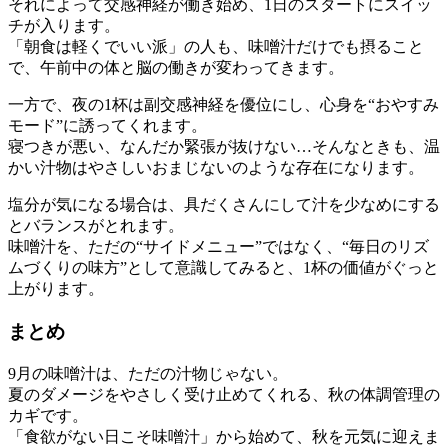
それによって交感神経が働き始め、1日のスタートにスイッ
チが入ります。
「朝食は軽くでいい派」の人も、味噌汁だけでも摂ること
で、午前中の体と脳の働きが変わってきます。
一方で、夜の1杯は副交感神経を優位にし、心身を“おやすみ
モード”に誘ってくれます。
寝つきが悪い、なんだか緊張が抜けない…そんなときも、温
かい汁物はやさしいおまじないのような存在になります。
塩分が気になる場合は、具だくさんにして汁を少なめにする
とバランスがとれます。
味噌汁を、ただの“サイドメニュー”ではなく、“毎日のリズ
ムづくりの味方”として意識してみると、1杯の価値がぐっと
上がります。
まとめ
9月の味噌汁は、ただの汁物じゃない。
夏のダメージをやさしく受け止めてくれる、秋の体調管理の
カギです。
「食欲がない日こそ味噌汁」から始めて、秋を元気に迎えま