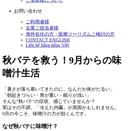
ご受診後について
お問い合わせ
ご利用者様
企業ご担当者様
海外在住の方・医療ツーリズムご検討の方
CONTACT ENGLISH
Liên hệ bằng tiếng Việt
秋バテを救う！9月からの味
噌汁生活
「暑さが落ち着いてきたのに、なんだか体がだるい」
「朝起きづらい・胃が重い・眠りが浅い」
そんな“秋バテ”の症状、感じていませんか？
実はその不調、「冷えた内臓」が原因かもしれません。
9月の今こそ、味噌汁の力が効くんです。
なぜ秋バテに味噌汁？