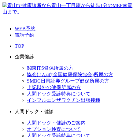
WEB予約
電話予約
TOP
企業健診
関東ITS健保所属の方
協会けんぽ(全国健康保険協会)所属の方
SMBC日興証券グループ健保所属の方
上記以外の健保所属の方
人間ドック受診特典について
インフルエンザワクチン出張接種
人間ドック・健診
人間ドック・健診のご案内
オプション検査について
人間ドック受診特典について