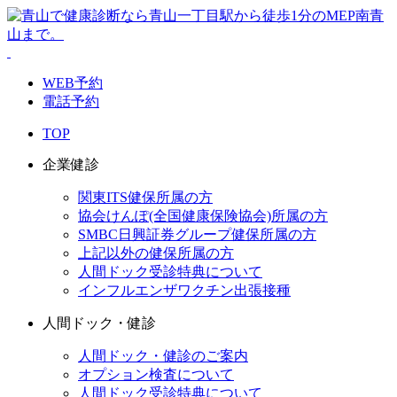
WEB予約
電話予約
TOP
企業健診
関東ITS健保所属の方
協会けんぽ(全国健康保険協会)所属の方
SMBC日興証券グループ健保所属の方
上記以外の健保所属の方
人間ドック受診特典について
インフルエンザワクチン出張接種
人間ドック・健診
人間ドック・健診のご案内
オプション検査について
人間ドック受診特典について