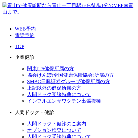
WEB予約
電話予約
TOP
企業健診
関東ITS健保所属の方
協会けんぽ(全国健康保険協会)所属の方
SMBC日興証券グループ健保所属の方
上記以外の健保所属の方
人間ドック受診特典について
インフルエンザワクチン出張接種
人間ドック・健診
人間ドック・健診のご案内
オプション検査について
人間ドック受診特典について