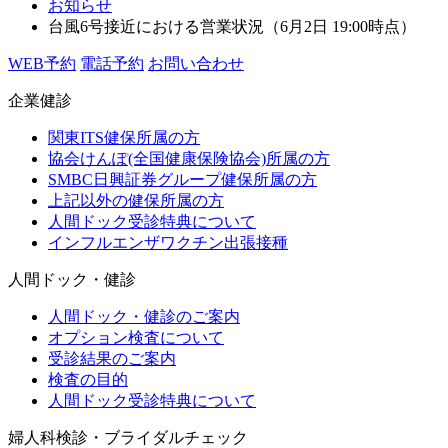
お知らせ
台風6号接近における営業状況（6月2日 19:00時点）
WEB予約
電話予約
お問い合わせ
企業健診
関東ITS健保所属の方
協会けんぽ(全国健康保険協会)所属の方
SMBC日興証券グループ健保所属の方
上記以外の健保所属の方
人間ドック受診特典について
インフルエンザワクチン出張接種
人間ドック・健診
人間ドック・健診のご案内
オプション検査について
受診結果のご案内
検査の目的
人間ドック受診特典について
婦人科検診・ブライダルチェック