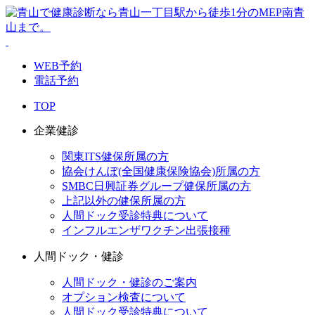
WEB予約
電話予約
TOP
企業健診
関東ITS健保所属の方
協会けんぽ(全国健康保険協会)所属の方
SMBC日興証券グループ健保所属の方
上記以外の健保所属の方
人間ドック受診特典について
インフルエンザワクチン出張接種
人間ドック・健診
人間ドック・健診のご案内
オプション検査について
人間ドック受診特典について