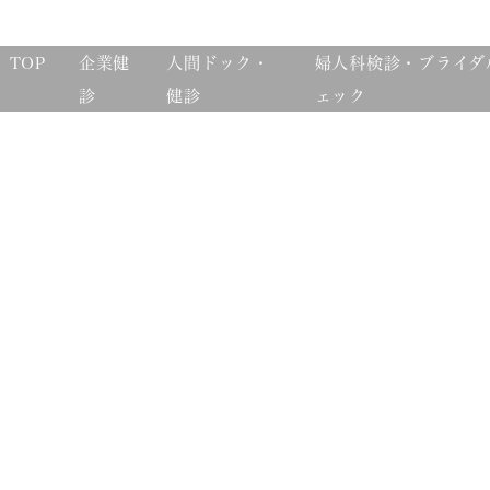
TOP
企業健
人間ドック・
婦人科検診・ブライダ
診
健診
ェック
お知らせ