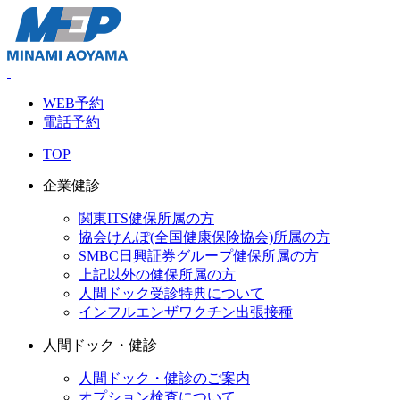
WEB予約
電話予約
TOP
企業健診
関東ITS健保所属の方
協会けんぽ(全国健康保険協会)所属の方
SMBC日興証券グループ健保所属の方
上記以外の健保所属の方
人間ドック受診特典について
インフルエンザワクチン出張接種
人間ドック・健診
人間ドック・健診のご案内
オプション検査について