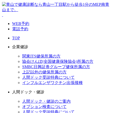
WEB予約
電話予約
TOP
企業健診
関東ITS健保所属の方
協会けんぽ(全国健康保険協会)所属の方
SMBC日興証券グループ健保所属の方
上記以外の健保所属の方
人間ドック受診特典について
インフルエンザワクチン出張接種
人間ドック・健診
人間ドック・健診のご案内
オプション検査について
人間ドック受診特典について